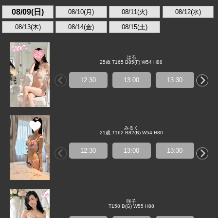
08/09(日)
08/10(月)
08/11(火)
08/12(水)
08/13(木)
08/14(金)
08/15(土)
はる
25歳 T165 B85(F) W54 H88
12:30
13:00
13:30
14
みるく
21歳 T162 B82(B) W54 H80
12:30
13:00
13:30
14
咲子
T158 B(G) W55 H88