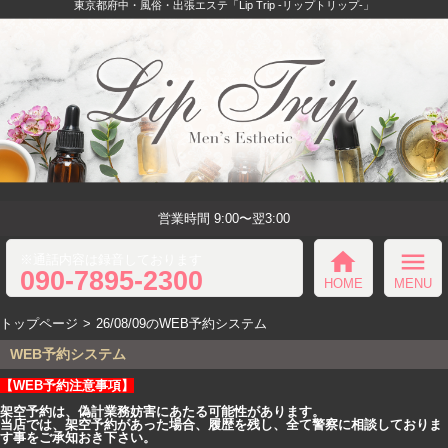
東京都府中・風俗・出張エステ「Lip Trip -リップトリップ-」
営業時間 9:00〜翌3:00
home
menu
※通話内容は録音しております
090-7895-2300
HOME
MENU
トップページ
26/08/09のWEB予約システム
WEB予約システム
【WEB予約注意事項】
架空予約は、偽計業務妨害にあたる可能性があります。
当店では、架空予約があった場合、履歴を残し、全て警察に相談しておりま
す事をご承知おき下さい。