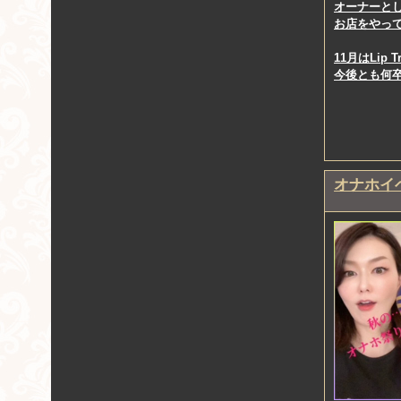
オーナーと
お店をやっ
11月はLi
今後とも何
オナホイ