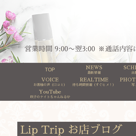
営業時間 9:00〜翌3:00
※通話内容
NEWS
SCH
TOP
最新情報
出
VOICE
REALTIME
PHOT
お客様の声（口コミ）
待ち時間情報（すぐヒメ！）
写
YouTube
咲子のナイトちゃんねる🩷
トップページ
Lip Trip お店ブログ
Lip Trip お店ブログ