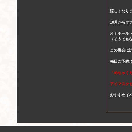
涼しくなり
10月からオ
オナホール
（そうでも
この機会に
先日ご予約
「めちゃく
アイマスク
おすすめイ