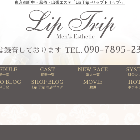
東京都府中・風俗・出張エステ「Lip Trip -リップトリップ-」
090-7895-2
は録音しております
TEL
EDULE
CAST
NEW FACE
SYS
勤一覧
在籍一覧
新人一覧
料金シ
O BLOG
SHOP BLOG
MOVIE
HOT
メ日記
Lip Trip お店ブログ
動画
ホテル