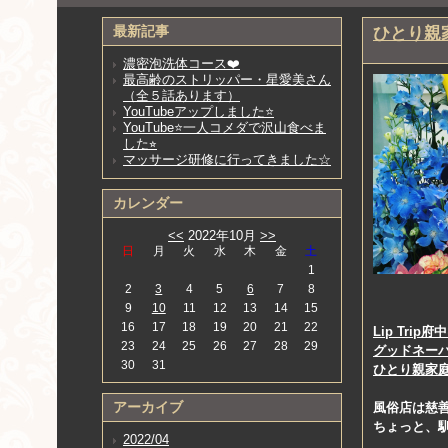
最新記事
ひとり親
濃密泡洗体コース❤️
最高齢のストリッパー・星愛美さん
（全５話あります）
YouTubeアップしました⭐️
YouTube⭐️一人コメダで沢山食べま
した⭐︎
マッサージ研修に行ってきました☆
カレンダー
<<
2022年10月
>>
日
月
火
水
木
金
土
1
2
3
4
5
6
7
8
9
10
11
12
13
14
15
16
17
18
19
20
21
22
Lip Tr
23
24
25
26
27
28
29
グッドネー
30
31
ひとり親家
アーカイブ
風俗店は慈
ちょっと、
2022/04