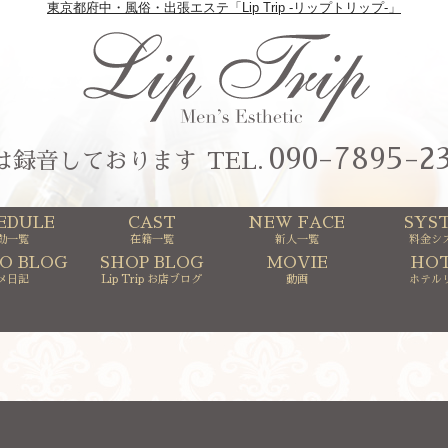
東京都府中・風俗・出張エステ「Lip Trip -リップトリップ-」
090-7895-2
は録音しております
TEL
EDULE
CAST
NEW FACE
SYS
勤一覧
在籍一覧
新人一覧
料金シ
O BLOG
SHOP BLOG
MOVIE
HOT
メ日記
Lip Trip お店ブログ
動画
ホテル