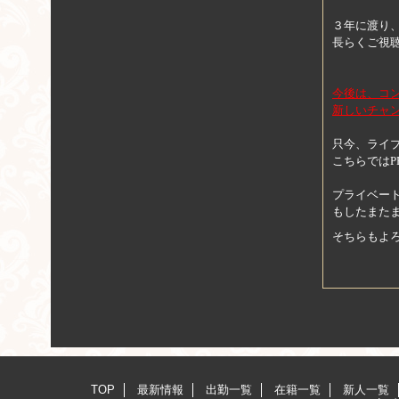
３年に渡り
長らくご視
今後は、コ
新しいチャ
只今、ライ
こちらではP
プライベー
もしたまた
そちらもよ
TOP
最新情報
出勤一覧
在籍一覧
新人一覧