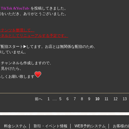
、
TikTok &YouTub
e
を投稿してきました。
聴をいただき、ありがとうございました。
ンテンツを整理して、
ンネルとしてリニューアルする予定です。
ブ配信スタート▶️してます。お店とは無関係な配信のため、
Rしていません。
トチャンネルも作成しますので、
ま見かけたら、
ろしくお願い致します
前へ
1
....
5
6
7
8
9
10
11
12
13
料金システム
割引・イベント情報
WEB予約システム
お客様の