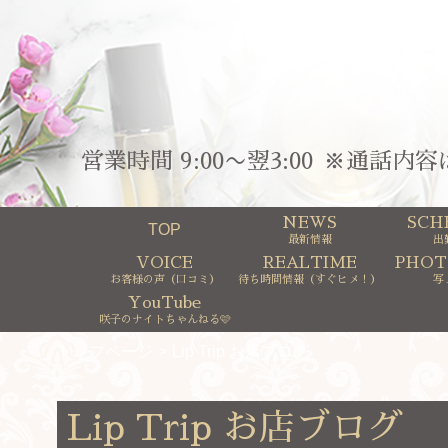
営業時間 9:00〜翌3:00
※通話内容
NEWS
SCH
TOP
最新情報
出
VOICE
REALTIME
PHOT
お客様の声（口コミ）
待ち時間情報（すぐヒメ！）
写
YouTube
咲子のナイトちゃんねる🩷
トップページ
Lip Trip お店ブログ
Lip Trip お店ブログ