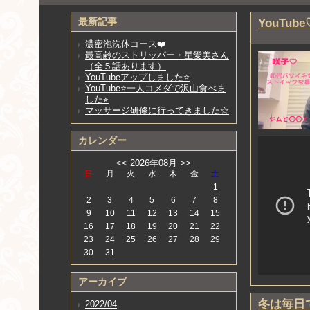
最新記事
YouTu
濃密泡洗体コース❤️
最高齢のストリッパー・星愛美さん
（全５話あります）
YouTubeアップしました⭐️
YouTube⭐️一人コメダで沢山食べま
した⭐︎
マッサージ研修に行ってきました☆
カレンダー
<<
2026年08月
>>
日
月
火
水
木
金
土
1
2
3
4
5
6
7
8
9
10
11
12
13
14
15
16
17
18
19
20
21
22
23
24
25
26
27
28
29
30
31
アーカイブ
冬は毎日
2022/04